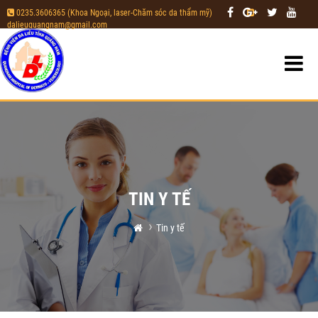
0235.3606365 (Khoa Ngoại, laser-Chăm sóc da thẩm mỹ)
|
dalieuquangnam@gmail.com
TIN Y TẾ
Tin y tế