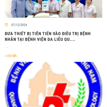
07/12/2024
ĐƯA THIẾT BỊ TIÊN TIẾN VÀO ĐIỀU TRỊ BỆNH
NHÂN TẠI BỆNH VIỆN DA LIỄU QU....
....
+ Chi tiết