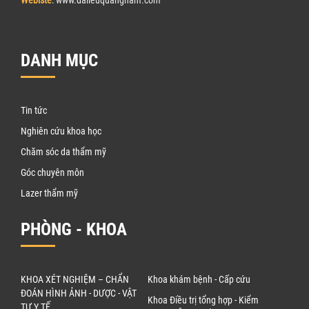
DANH MỤC
Tin tức
Nghiên cứu khoa học
Chăm sóc da thẩm mỹ
Góc chuyên môn
Lazer thẩm mỹ
PHÒNG - KHOA
KHOA XÉT NGHIỆM – CHẨN
Khoa khám bệnh - Cấp cứu
ĐOÁN HÌNH ẢNH - DƯỢC - VẬT
Khoa Điều trị tổng hợp - Kiểm
TƯ Y TẾ