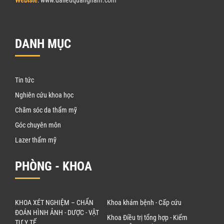
DANH MỤC
Tin tức
Nghiên cứu khoa học
Chăm sóc da thẩm mỹ
Góc chuyên môn
Lazer thẩm mỹ
PHÒNG - KHOA
KHOA XÉT NGHIỆM – CHẨN
Khoa khám bệnh - Cấp cứu
ĐOÁN HÌNH ẢNH - DƯỢC - VẬT
Khoa Điều trị tổng hợp - Kiểm
TƯ Y TẾ