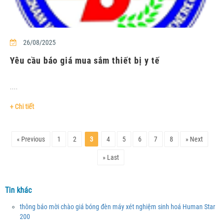
26/08/2025
Yêu cầu báo giá mua sắm thiết bị y tế
....
+ Chi tiết
« Previous
1
2
3
4
5
6
7
8
» Next
» Last
Tin khác
thông báo mời chào giá bóng đèn máy xét nghiệm sinh hoá Human Star
200