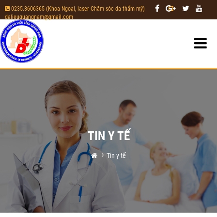
0235.3606365 (Khoa Ngoại, laser-Chăm sóc da thẩm mỹ)
|
dalieuquangnam@gmail.com
TIN Y TẾ
Tin y tế