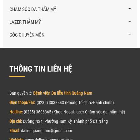
-
CHĂM SÓC DA THẨM MỸ
-
LAZER THẨM MỸ
-
GÓC CHUYÊN MÔN
THÔNG TIN LIÊN HỆ
Bản quyền ©
Bệnh viện Da liễu tỉnh Quảng Nam
Điện thoại/Fax
: (0235) 3838343 (Phòng Tổ chức-Hành chính)
Hotline:
(0235) 3606365 (Khoa Ngoại, laser-Chăm sóc da thẩm mỹ)
Địa chỉ:
Đường N24, Phường Tam Kỳ, Thành phố Đà Nẵng
Email
: dalieuquangnam@gmail.com
Webiste
: www.
d
alieuquangnam.com