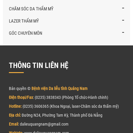
-
CHĂM SÓC DA THẨM MỸ
-
LAZER THẨM MỸ
-
GÓC CHUYÊN MÔN
THÔNG TIN LIÊN HỆ
Bản quyền ©
Bệnh viện Da liễu tỉnh Quảng Nam
Điện thoại/Fax
: (0235) 3838343 (Phòng Tổ chức-Hành chính)
Hotline:
(0235) 3606365 (Khoa Ngoại, laser-Chăm sóc da thẩm mỹ)
Địa chỉ:
Đường N24, Phường Tam Kỳ, Thành phố Đà Nẵng
Email
: dalieuquangnam@gmail.com
Webiste
: www.
d
alieuquangnam.com