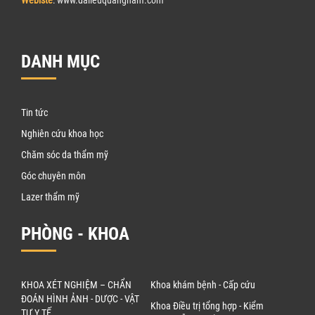
DANH MỤC
Tin tức
Nghiên cứu khoa học
Chăm sóc da thẩm mỹ
Góc chuyên môn
Lazer thẩm mỹ
PHÒNG - KHOA
KHOA XÉT NGHIỆM – CHẨN
Khoa khám bệnh - Cấp cứu
ĐOÁN HÌNH ẢNH - DƯỢC - VẬT
Khoa Điều trị tổng hợp - Kiểm
TƯ Y TẾ