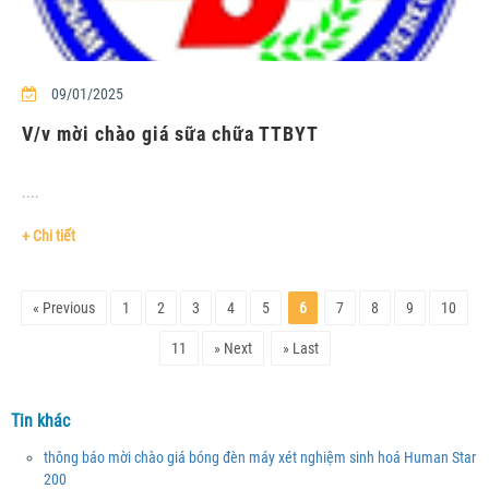
09/01/2025
V/v mời chào giá sữa chữa TTBYT
....
+ Chi tiết
« Previous
1
2
3
4
5
6
7
8
9
10
11
» Next
» Last
Tin khác
thông báo mời chào giá bóng đèn máy xét nghiệm sinh hoá Human Star
200