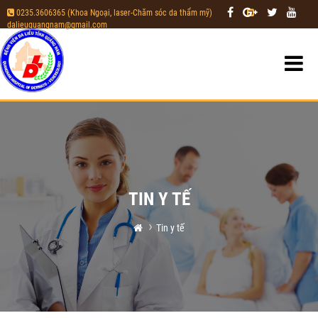
0235.3606365 (Khoa Ngoại, laser-Chăm sóc da thẩm mỹ)
|
dalieuquangnam@gmail.com
TIN Y TẾ
Tin y tế