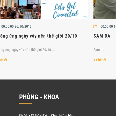
00:00:00 26/10/2019
00:00:00 
ởng ứng ngày vảy nến thế giới 29/10
SẠM DA
ng ứng ngày vảy nến thế giới 29/10....
Sạm da....
i tiết
+ Chi tiết
PHÒNG - KHOA
KHOA XÉT NGHIỆM
Khoa khám bệnh -