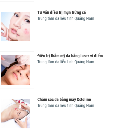
Về việc báo giá cung ứng sữa tươi tiệt
Công nhận đề tài nghiên cứu khoa học
Tư vấn điều trị mụn trứng cá
trùng để bồi dưỡng bằng hiện vật cho
cấp cơ sở 2016 tại Bệnh viện Da liễu
Trung tâm da liễu tỉnh Quảng Nam
người lao động tại Bệnh viện Da liễu
Quảng Nam
Quảng Nam năm 2026
Công nhận đề tài nghiên cứu khoa học
cấp cơ sở 201
Thông báo V/v cung ứng Máy in cho
Thông qua Thuyết minh đề tài nghiên
Điều trị thẩm mỹ da bằng laser vi điểm
Bệnh viện Da liễu Quảng Nam
cứu khoa học tham gia cấp cơ sở năm
Trung tâm da liễu tỉnh Quảng Nam
2017
Thông qua Thuyết minh đề tài nghiên
cứu khoa học t
Thông báo mời chào giá giày Bitis và
Chăm sóc da bằng máy Octoline
kính mắt bảo hộ cho bệnh nhân phong
Trung tâm da liễu tỉnh Quảng Nam
tàn tật năm 2026 tại Bệnh viện Da liễu
Quảng Nam