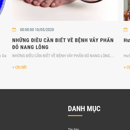
00:00:00 10/05/2020
NHỮNG ĐIỀU CẦN BIẾT VỀ BỆNH VẢY PHẤN
Hư
ĐỎ NANG LÔNG
n Da
NHỮNG ĐIỀU CẦN BIẾT VỀ BỆNH VẢY PHẤN ĐỎ NANG LÔNG....
Hưở
+ Chi tiết
+ Ch
DANH MỤC
Tin tức