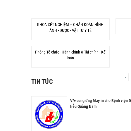
KHOA XÉT NGHIỆM – CHẨN ĐOÁN HÌNH
ẢNH - DƯỢC - VẬT TƯ Y TẾ
Phòng Tổ chức - Hành chính & Tài chính - Kế
toán
‹
TIN TỨC
n bảo hộ lao
và triển khai kỹ
ẻ hóa da bằng công
V/v cung ứng Máy in cho Bệnh viện 
Sinh hoạt khoa học và triển khai 
Nám da (Melasma)
yên ngành da liễu -
c của INDIBA
liễu Quảng Nam
thuật mới trong chuyên ngành da l
ễu tỉnh Quảng Nam
thẩm mỹ da.