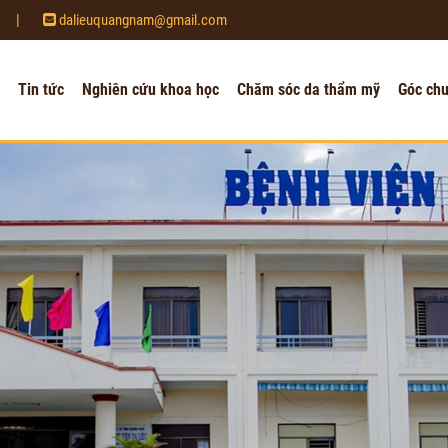
|
dalieuquangnam@gmail.com
Tin tức
Nghiên cứu khoa học
Chăm sóc da thẩm mỹ
Góc ch