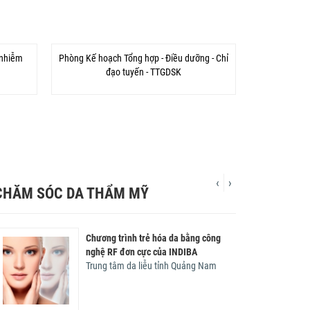
 nhiễm
Phòng Kế hoạch Tổng hợp - Điều dưỡng - Chỉ
đạo tuyến - TTGDSK
‹
›
CHĂM SÓC DA THẨM MỸ
Về việc đo may áo, quần bảo hộ lao
Sinh hoạt khoa học và triển khai kỹ
Chương trình trẻ hóa da bằng công
động năm 2026
thuật mới trong chuyên ngành da liễu -
nghệ RF đơn cực của INDIBA
thẩm mỹ da.
Trung tâm da liễu tỉnh Quảng Nam