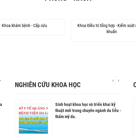
Khoa khám bệnh - Cấp cứu
Khoa Điều trị tổng hợp - Kiểm soát
khuẩn
›
‹
›
NGHIÊN CỨU KHOA HỌC
Da
kỹ
Thông báo mua máy điều hoà
Sinh hoạt khoa học và triển khai kỹ
Xóa nếp nhăn bằng tiêm Botox
iễu -
thuật mới trong chuyên ngành da liễu -
Xóa nếp nhăn bằng tiêm Botox
thẩm mỹ da.