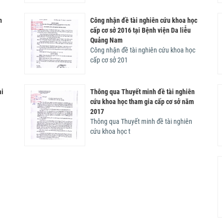
n
a học
Công nhận đề tài nghiên cứu khoa học
Chăm sóc da
iễu
cấp cơ sở 2016 tại Bệnh viện Da liễu
Khoa Ngoại Lazer thẩm mỹ
Quảng Nam
 học
Công nhận đề tài nghiên cứu khoa học
cấp cơ sở 201
ài
hiên
Thông qua Thuyết minh đề tài nghiên
Soi da và tư vấn, điều trị da thẩm mỹ
 năm
cứu khoa học tham gia cấp cơ sở năm
2017
iên
Thông qua Thuyết minh đề tài nghiên
cứu khoa học t
BẢNG GIÁ THU VIỆN PHÍ - BẢO HIỂM
TẠI TRUNG TÂM DA LIỄU QUẢNG NAM
NĂM 2018
BẢNG GIÁ THU VIỆN PHÍ - BẢO HIỂM
TẠI TRUNG TÂM DA