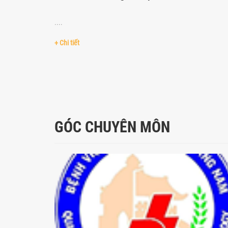
....
+ Chi tiết
GÓC CHUYÊN MÔN