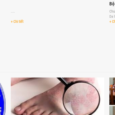
Bộ
....
Chu
Da 
+ Chi tiết
+ Ch