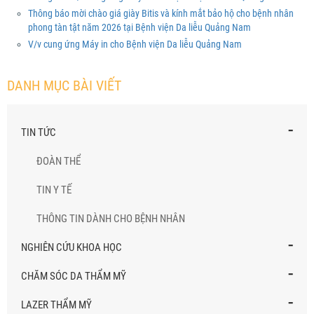
Thông báo mời chào giá giày Bitis và kính mắt bảo hộ cho bệnh nhân
phong tàn tật năm 2026 tại Bệnh viện Da liễu Quảng Nam
V/v cung ứng Máy in cho Bệnh viện Da liễu Quảng Nam
DANH MỤC BÀI VIẾT
-
TIN TỨC
ĐOÀN THỂ
TIN Y TẾ
THÔNG TIN DÀNH CHO BỆNH NHÂN
-
NGHIÊN CỨU KHOA HỌC
-
CHĂM SÓC DA THẨM MỸ
-
LAZER THẨM MỸ