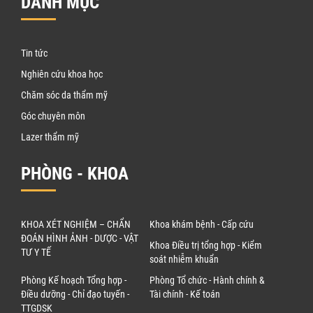
DANH MỤC
Tin tức
Nghiên cứu khoa học
Chăm sóc da thẩm mỹ
Góc chuyên môn
Lazer thẩm mỹ
PHÒNG - KHOA
KHOA XÉT NGHIỆM – CHẨN
Khoa khám bệnh - Cấp cứu
ĐOÁN HÌNH ẢNH - DƯỢC - VẬT
Khoa Điều trị tổng hợp - Kiểm
TƯ Y TẾ
soát nhiễm khuẩn
Phòng Kế hoạch Tổng hợp -
Phòng Tổ chức - Hành chính &
Điều dưỡng - Chỉ đạo tuyến -
Tài chính - Kế toán
TTGDSK