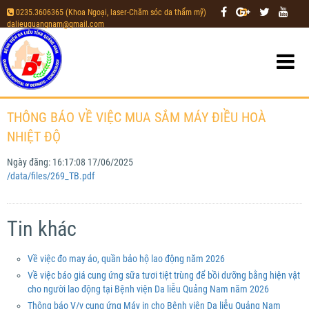
0235.3606365 (Khoa Ngoại, laser-Chăm sóc da thẩm mỹ)
|
dalieuquangnam@gmail.com
THÔNG BÁO VỀ VIỆC MUA SẮM MÁY ĐIỀU HOÀ
NHIỆT ĐỘ
Ngày đăng:
16:17:08 17/06/2025
/data/files/269_TB.pdf
Tin khác
Về việc đo may áo, quần bảo hộ lao động năm 2026
Về việc báo giá cung ứng sữa tươi tiệt trùng để bồi dưỡng bằng hiện vật
cho người lao động tại Bệnh viện Da liễu Quảng Nam năm 2026
Thông báo V/v cung ứng Máy in cho Bệnh viện Da liễu Quảng Nam